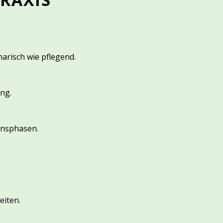
narisch wie pflegend.
ng.
ensphasen.
eiten.