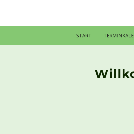
START
TERMINKAL
Willk